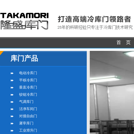
首 页
库门产品
电动冷库门
平移冷库门
垂直冷库门
铰链冷库门
气调库门
洁净车间门
对撞自由门
屠宰库门
工业滑升门