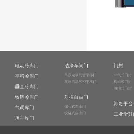
电动冷库门
洁净车间门
门封
单扇电动气密平移门
冲气式门封
平移冷库门
双扇电动气密平移门
机械式门封
垂直冷库门
海绵式门封
铰链冷库门
对撞自由门
卸货平台
偏心式自由门
气调库门
铰链式自由门
工业滑升
屠宰库门