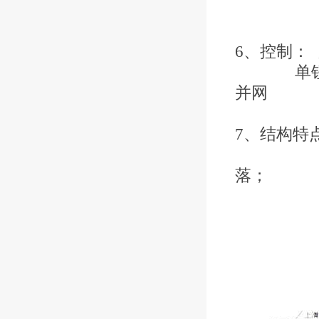
6、控制： 
单钮及拉
并网
7、结构特
配备安
落；
配置
配置I