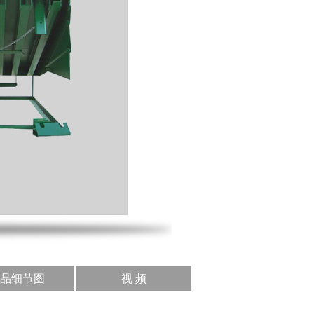
品细节图
视 频