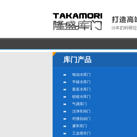
库门产品
电动冷库门
平移冷库门
垂直冷库门
铰链冷库门
气调库门
洁净车间门
对撞自由门
屠宰库门
工业滑升门